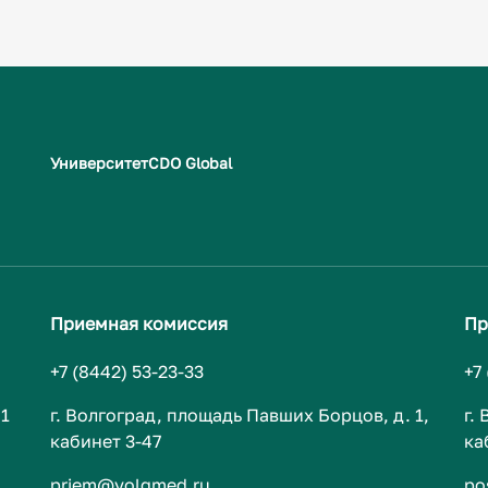
Университет
CDO Global
Приемная комиссия
Пр
+7 (8442) 53-23-33
+7
 1
г. Волгоград, площадь Павших Борцов, д. 1,
г.
кабинет 3-47
ка
priem@volgmed.ru
po