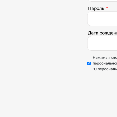
Пароль
*
Дата рожде
Нажимая кноп
персонально
"О персонал