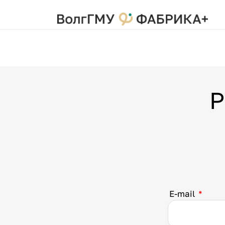
Р
E-mail
*